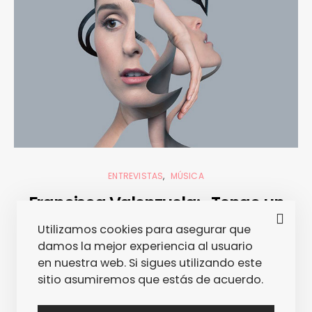
ENTREVISTAS
MÚSICA
Francisca Valenzuela: «Tengo un
espectro muy abierto: me gustan
Utilizamos cookies para asegurar que
tanto Patti Smith como Beyoncé»
damos la mejor experiencia al usuario
en nuestra web. Si sigues utilizando este
12/09/2014
RAÜL DE TENA
sitio asumiremos que estás de acuerdo.
Acaba de lanzar su nuevo disco "Tajo Abierto",
está girando por nuestro país con parada de lujo