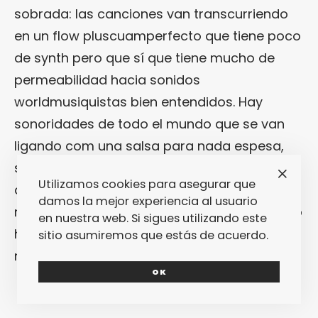
sobrada: las canciones van transcurriendo
en un flow pluscuamperfecto que tiene poco
de synth pero que sí que tiene mucho de
permeabilidad hacia sonidos
worldmusiquistas bien entendidos. Hay
sonoridades de todo el mundo que se van
ligando com una salsa para nada espesa,
siempre líquida, siempre en movimiento. Así
Utilizamos cookies para asegurar que
que, ahora que me he enganchado cosa
damos la mejor experiencia al usuario
mala a la faceta de
Cut Copy
como djs, sólo
en nuestra web. Si sigues utilizando este
hace falta que me pregunte: ¿por qué carajo
sitio asumiremos que estás de acuerdo.
no vienen a pinchar a nuestro país?
OK