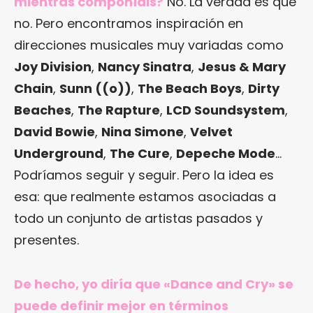
mientras componíais?
No. La verdad es que
no. Pero encontramos inspiración en
direcciones musicales muy variadas como
Joy Division
,
Nancy Sinatra
,
Jesus & Mary
Chain
,
Sunn ((o))
,
The Beach Boys
,
Dirty
Beaches
,
The Rapture
,
LCD Soundsystem
,
David Bowie
,
Nina Simone
,
Velvet
Underground
,
The Cure
,
Depeche Mode
…
Podríamos seguir y seguir. Pero la idea es
esa: que realmente estamos asociadas a
todo un conjunto de artistas pasados y
presentes.
De hecho, yo diría que «Dance and Cry» se
puede definir mejor en términos