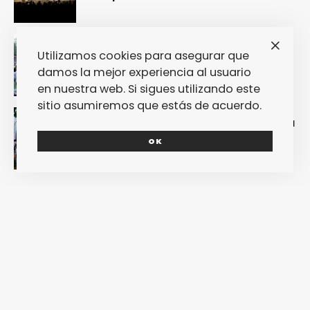
Nuestra crónica confirma que Paredes
Utilizamos cookies para asegurar que
de Coura 2024 no fue un festival, sino
damos la mejor experiencia al usuario
un Couraíso
en nuestra web. Si sigues utilizando este
sitio asumiremos que estás de acuerdo.
Nuestra crónica del Sinsal 2024 prueba
que fue la edición más internacional y
OK
sostenible del festival
REDES SOCIALES