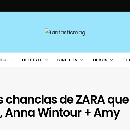
ODA
LIFESTYLE
CINE + TV
LIBROS
TH
s chanclas de ZARA que
s, Anna Wintour + Amy