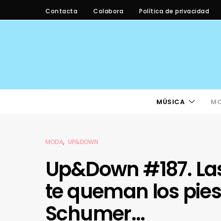
Contacta
Colabora
Política de privacidad
MÚSICA
M
MODA
UP&DOWN
Up&Down #187. La
te queman los pie
Schumer…