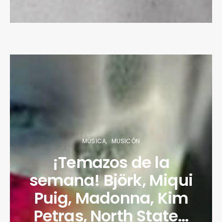
MÚSICA
MUSICÓN
¡Temazos de la
semana! Björk, Miqui
Puig, Madonna, Kim
Petras, North State…