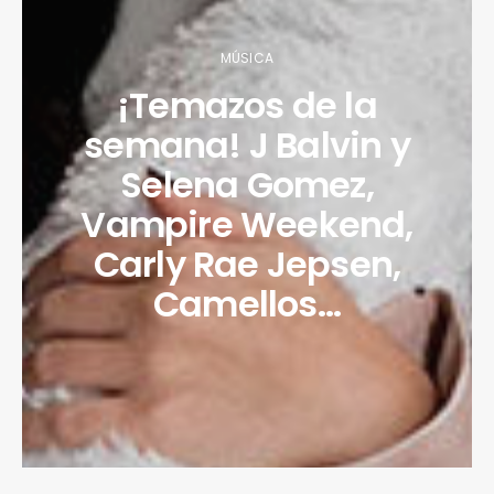
MÚSICA
¡Temazos de la
semana! J Balvin y
Selena Gomez,
Vampire Weekend,
Carly Rae Jepsen,
Camellos…