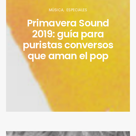
MÚSICA
ESPECIALES
Primavera Sound
2019: guía para
puristas conversos
que aman el pop