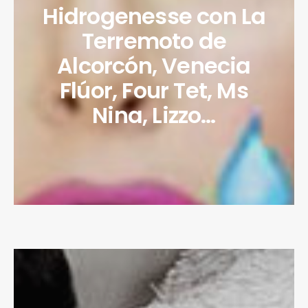
Hidrogenesse con La
Terremoto de
Alcorcón, Venecia
Flúor, Four Tet, Ms
Nina, Lizzo…