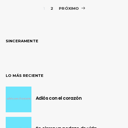
Paginación
1
2
PRÓXIMO
de
entradas
SINCERAMENTE
LO MÁS RECIENTE
Adiós con el corazón