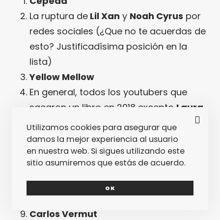
Cepeda
La ruptura de
Lil Xan
y
Noah Cyrus
por
redes sociales (¿Que no te acuerdas de
esto? Justificadísima posición en la
lista)
Yellow Mellow
En general, todos los youtubers que
sacaron un libro en 2018 excepto
Laura
Escanes
Utilizamos cookies para asegurar que
Daniel Bernabé
damos la mejor experiencia al usuario
en nuestra web. Si sigues utilizando este
JK Rowling
(tiene contrato fijo en la
sitio asumiremos que estás de acuerdo.
lista)
Halsey
OK
Las
Spice Girls
Carlos Vermut