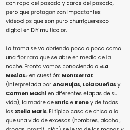
con ropa del pasado y caras del pasado,
pero que protagonizan impactantes
videoclips que son puro churrigueresco
digital en DIY multicolor.
La trama se va abriendo poco a poco como
una flor rara que se abre en medio de la
noche. Pronto vamos conociendo a «
La
Mesías
» en cuestión:
Montserrat
(interpretada por
Ana Rujas
,
Lola Dueñas
y
Carmen Machi
en diferentes etapas de su
vida), la madre de
Enric
e
Irene
y de todas
las
Stella Maris
. El típico caso de chica a la
que una vida de excesos (hombres, alcohol,
drogas, prostitución) se le va de las manos y