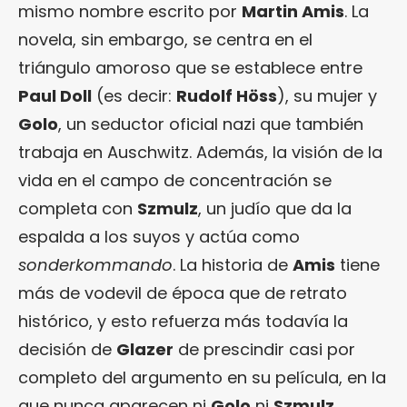
mismo nombre escrito por
Martin Amis
. La
novela, sin embargo, se centra en el
triángulo amoroso que se establece entre
Paul Doll
(es decir:
Rudolf Höss
), su mujer y
Golo
, un seductor oficial nazi que también
trabaja en Auschwitz. Además, la visión de la
vida en el campo de concentración se
completa con
Szmulz
, un judío que da la
espalda a los suyos y actúa como
sonderkommando
. La historia de
Amis
tiene
más de vodevil de época que de retrato
histórico, y esto refuerza más todavía la
decisión de
Glazer
de prescindir casi por
completo del argumento en su película, en la
que nunca aparecen ni
Golo
ni
Szmulz
.