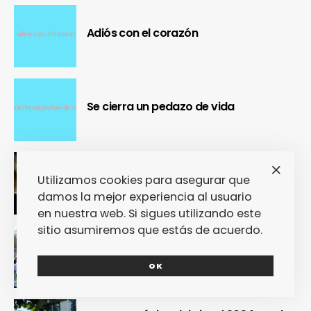
Adiós con el corazón
Se cierra un pedazo de vida
OUR Fest 2024 convirtió a Ourense en
Utilizamos cookies para asegurar que
la capital del Cool Britannia
damos la mejor experiencia al usuario
en nuestra web. Si sigues utilizando este
sitio asumiremos que estás de acuerdo.
Nuestra crónica confirma que Paredes
de Coura 2024 no fue un festival, sino
un Couraíso
OK