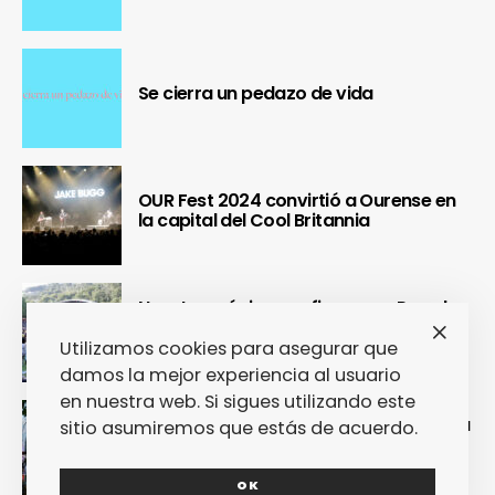
Se cierra un pedazo de vida
OUR Fest 2024 convirtió a Ourense en
la capital del Cool Britannia
Nuestra crónica confirma que Paredes
de Coura 2024 no fue un festival, sino
un Couraíso
Utilizamos cookies para asegurar que
damos la mejor experiencia al usuario
en nuestra web. Si sigues utilizando este
Nuestra crónica del Sinsal 2024 prueba
sitio asumiremos que estás de acuerdo.
que fue la edición más internacional y
sostenible del festival
OK