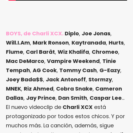
BOYS, de Charli XCX.
Diplo
,
Joe Jonas
,
Will.I.Am
,
Mark Ronson
,
Kaytranada
,
Hurts
,
Flume
,
Carl Barât
,
Wiz Khalifa
,
Chromeo
,
Mac DeMarco
,
Vampire Weekend
,
Tinie
Tempah
,
AG Cook
,
Tommy Cash
,
G-Eazy
,
Joey Bada$$
,
Jack Antonoff
,
Stormzy
,
MNEK
,
Riz Ahmed
,
Cobra Snake
,
Cameron
Dallas
,
Jay Prince
,
Dan Smith
,
Caspar Lee
…
El nuevo videoclip de
Charli XCX
está
protagonizado por todos estos chicos. Y por
muchos más. La canción, además, sigue