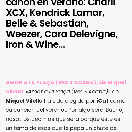
cañón en verano: Charli
XCX, Kendrick Lamar,
Belle & Sebastian,
Weezer, Cara Delevigne,
Iron & Wine…
AMOR A LA PLAÇA (RES S’ACABA), de Miquel
Vilella.
«
Amor a la Plaça (Res S’Acaba)
» de
Miquel Vilella
ha sido elegida por
iCat
como
su canción del verano… Por algo será. Bueno,
nosotros decimos que será porque este es
un tema de esos que te pega un chute de