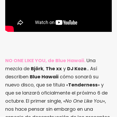
NO ONE LIKE YOU, de Blue Hawaii.
Una
mezcla de
Björk
,
The xx
y
DJ Koze
… Así
describen
Blue Hawaii
cómo sonará su
nuevo disco, que se titula «
Tenderness
» y
que se lanzará oficialmente el próximo 6 de
octubre. El primer single, «
No One Like You
«,
nos hace pensar sin embargo en una