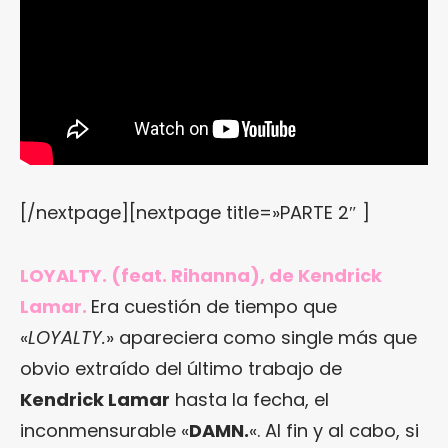
[/nextpage][nextpage title=»PARTE 2″ ]
LOYALTY. (feat. Rihanna), de Kendrick
Lamar.
Era cuestión de tiempo que
«
LOYALTY.
» apareciera como single más que
obvio extraído del último trabajo de
Kendrick Lamar
hasta la fecha, el
inconmensurable «
DAMN.
«. Al fin y al cabo, si