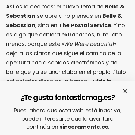
Así os lo decimos: el nuevo tema de
Belle &
Sebastian
se abre y no piensas en
Belle &
Sebastian
, sino en
The Postal Service
. Y no
es algo que debiera extrañarnos, ni mucho
menos, porque este «
We Were Beautiful
»
deja a las claras que sigue el camino de la
apertura hacia sonidos electrónicos y de
baile que ya se anunciaba en el propio título
del anterior disco de la banda, «
Girls in
Peacetime Want to Dance
«. Eso sí, una vez
¿Te gusta fantasticmag.es?
pasado el susto, hay que reconocer que la
canción se engancha cosa mala.
Pues, ahora que esta web está inactiva,
puede interesarte que la aventura
continúa en
sinceramente.cc
.