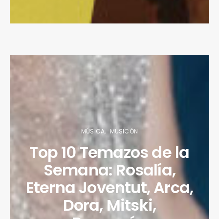
MÚSICA
MUSICÓN
Top 10 Temazos de la
Semana: Rosalía,
Eterna Joventut, Arca,
Dora, Mitski,