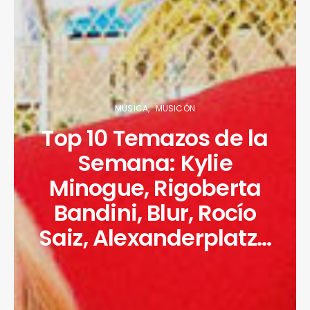
MÚSICA
MUSICÓN
Top 10 Temazos de la
Semana: Kylie
Minogue, Rigoberta
Bandini, Blur, Rocío
Saiz, Alexanderplatz…