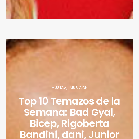
MÚSICA
MUSICÓN
Top 10 Temazos de la
Semana: Bad Gyal,
Bicep, Rigoberta
Bandini, dani, Junior