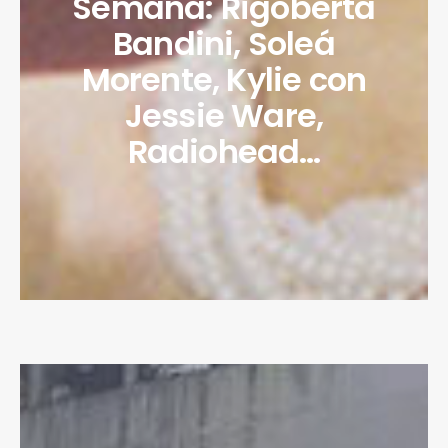
Semana: Rigoberta
Bandini, Soleá
Morente, Kylie con
Jessie Ware,
Radiohead…