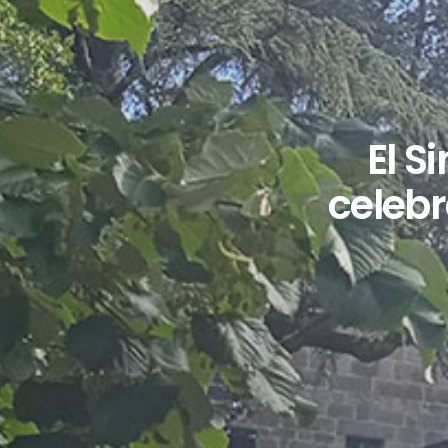
El S
celebr