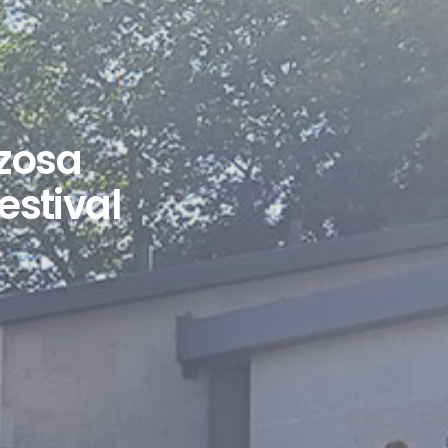
ozosa
estival