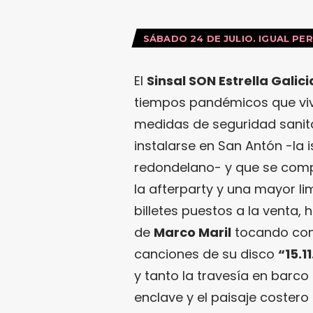
SÁBADO 24 DE JULIO. IGUAL
PER
El
Sinsal SON Estrella Galici
tiempos pandémicos que vivi
medidas de seguridad sanitar
instalarse en San Antón -la
redondelano- y que se comp
la afterparty y una mayor lim
billetes puestos a la venta,
de
Marco Maril
tocando co
canciones de su disco
“15.11
y tanto la travesía en barc
enclave y el paisaje costero