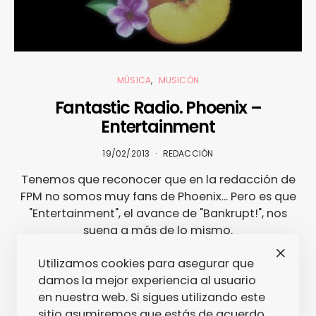
MÚSICA
MUSICÓN
Fantastic Radio. Phoenix –
Entertainment
19/02/2013
REDACCIÓN
Tenemos que reconocer que en la redacción de
FPM no somos muy fans de Phoenix... Pero es que
"Entertainment", el avance de "Bankrupt!", nos
suena a más de lo mismo.
Utilizamos cookies para asegurar que
damos la mejor experiencia al usuario
en nuestra web. Si sigues utilizando este
sitio asumiremos que estás de acuerdo.
1
2
PRÓXIMO