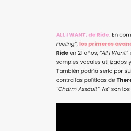
ALL I WANT, de Ride.
En com
Feeling”
,
los primeros avan
Ride
en 21 años,
“All I Want”
e
samples vocales utilizados y
También podría serlo por su 
contra las políticas de
Ther
“Charm Assault”
. Así son lo