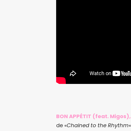
BON APPÉTIT (feat. Migos),
de «
Chained to the Rhythm