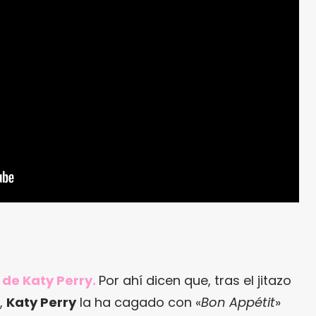
 de Katy Perry.
Por ahí dicen que, tras el jitazo
«,
Katy Perry
la ha cagado con «
Bon Appétit
»