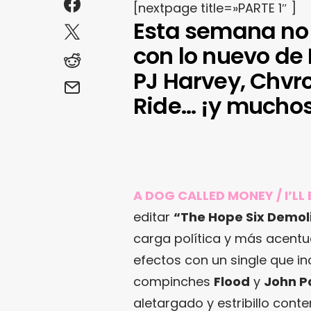
[nextpage title=»PARTE 1″ ]
Esta semana no
con lo nuevo de 
PJ Harvey, Chvrc
Ride… ¡y mucho
A DOG CALLED MONEY / I’LL 
editar
“The Hope Six Demoli
carga política y más acentu
efectos con un single que i
compinches
Flood
y
John P
aletargado y estribillo cont