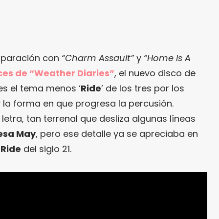
paración con
“Charm Assault”
y
“Home Is A
ces de “Weather Diaries”
, el nuevo disco de
s el tema menos ‘
Ride
’ de los tres por los
 la forma en que progresa la percusión.
letra, tan terrenal que desliza algunas líneas
esa May
, pero ese detalle ya se apreciaba en
s
Ride
del siglo 21.