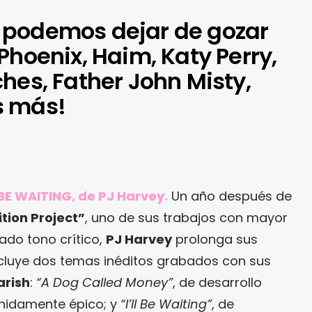
 podemos dejar de gozar
Phoenix, Haim, Katy Perry,
hes, Father John Misty,
s más!
BE WAITING, de PJ Harvey.
Un año después de
tion Project”
, uno de sus trabajos con mayor
ado tono crítico,
PJ Harvey
prolonga sus
ncluye dos temas inéditos grabados con sus
arish
:
“A Dog Called Money”
, de desarrollo
enidamente épico; y
“I’ll Be Waiting”
, de