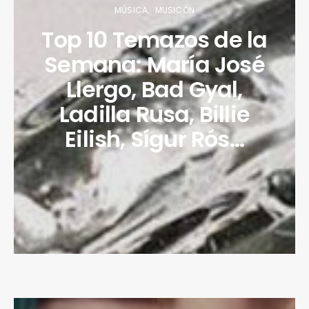
MÚSICA
MUSICÓN
Top 10 Temazos de la
Semana: María José
Llergo, Bad Gyal,
Ladilla Rusa, Billie
Eilish, Sígur Rós…