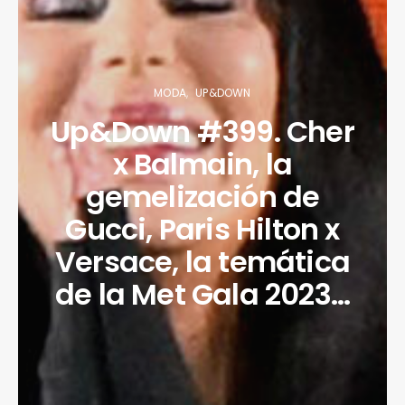
MODA
UP&DOWN
Up&Down #399. Cher
x Balmain, la
gemelización de
Gucci, Paris Hilton x
Versace, la temática
de la Met Gala 2023…