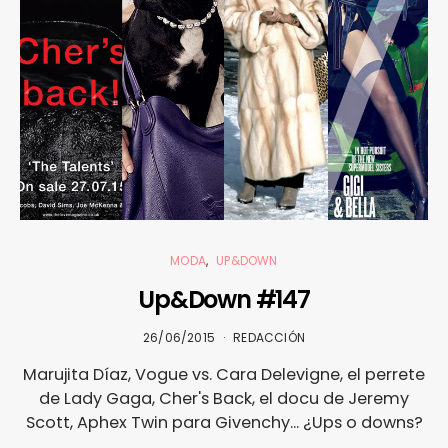
MODA
UP&DOWN
Up&Down #147
26/06/2015
REDACCIÓN
Marujita Díaz, Vogue vs. Cara Delevigne, el perrete
de Lady Gaga, Cher's Back, el docu de Jeremy
Scott, Aphex Twin para Givenchy... ¿Ups o downs?