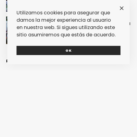
un Couraíso
Utilizamos cookies para asegurar que
damos la mejor experiencia al usuario
Nuestra crónica del Sinsal 2024 prueba
en nuestra web. Si sigues utilizando este
que fue la edición más internacional y
sostenible del festival
sitio asumiremos que estás de acuerdo.
OK
REDES SOCIALES
CONTACTA
COLABORA
POLÍTICA DE PRIVACIDAD