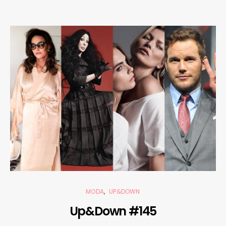
MODA
UP&DOWN
Up&Down #145