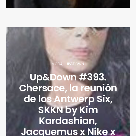
MODA
UP&DOWN
Up&Down #393.
Chersace, la reunión
de los Antwerp Six,
SKKN by Kim
Kardashian,
Jacquemus x Nike x