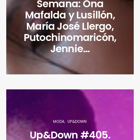
Semana: Ona
Mafalda y Lusillón,
María José Llergo,
Putochinomaricón,
Jennie…
MODA
UP&DOWN
Up&Down #405.