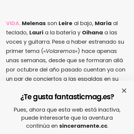
VIDA.
Melenas
son
Leire
al bajo,
María
al
teclado,
Lauri
a la batería y
Oihana
a las
voces y guitarra. Pese a haber estrenado su
primer tema («
Volaremos
«) hace apenas
unas semanas, desde que se formaran allá
por octubre del año pasado cuentan ya con
un par de conciertos a las espaldas en su
natal Pamplona, ciudad a cuya escena
¿Te gusta fantasticmag.es?
musical parecen estar muy unidas: sin ir más
lejos,
Lauri
también toca en
Río Arga
y
Pues, ahora que esta web está inactiva,
Panty Pantera
; por otro lado, en
puede interesarte que la aventura
«
Volveremos
» pone su granito de
continúa en
sinceramente.cc
.