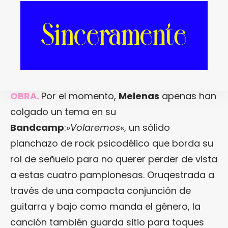
arena
Tamu
, guitarra y voz en
Exnovios
y
Los Jambos
, mientras que la grabación
corre a cargo de
Guillermo F. Mutiloa
,
conocido por haber trabajado con los
también pamploneses
Kokoshca
.
OBRA.
Por el momento,
Melenas
apenas han
colgado un tema en su
Bandcamp
:»
Volaremos
«, un sólido
planchazo de rock psicodélico que borda su
rol de señuelo para no querer perder de vista
a estas cuatro pamplonesas. Oruqestrada a
través de una compacta conjunción de
guitarra y bajo como manda el género, la
canción también guarda sitio para toques