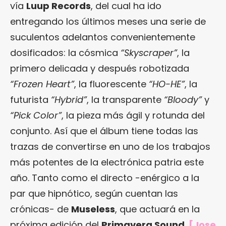
vía
Luup Records
, del cual ha ido
entregando los últimos meses una serie de
suculentos adelantos convenientemente
dosificados: la cósmica
“Skyscraper”
, la
primero delicada y después robotizada
“Frozen Heart”
, la fluorescente
“HO-HE”
, la
futurista
“Hybrid”
, la transparente
“Bloody”
y
“Pick Color”
, la pieza más ágil y rotunda del
conjunto. Así que el álbum tiene todas las
trazas de convertirse en uno de los trabajos
más potentes de la electrónica patria este
año. Tanto como el directo -enérgico a la
par que hipnótico, según cuentan las
crónicas- de
Museless
, que actuará en la
próxima edición del
Primavera Sound
.
[Jose