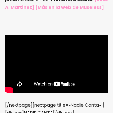
A. Martínez] [Más en
la web de Museless
]
[/nextpage][nextpage title=»Nadie Canta» ]
[divider]NADIE CANTA[/divider]