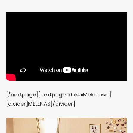
[/nextpage][nextpage title=»Melenas» ]
[divider]MELENAS[/divider]