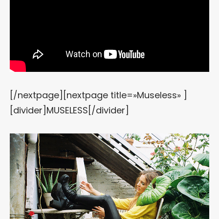
[/nextpage][nextpage title=»Museless» ]
[divider]MUSELESS[/divider]