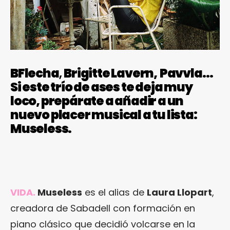
BFlecha
,
Brigitte Lavern,
Pavvla…
Si este trío de ases te deja muy
loco, prepárate a añadir a un
nuevo placer musical a tu lista:
Museless.
VIDA.
Museless
es el alias de
Laura Llopart
,
creadora de Sabadell con formación en
piano clásico que decidió volcarse en la