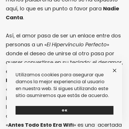
aquí, lo que es un punto a favor para
Nadie
Canta
.
Así, el amor pasa de ser un enlace entre dos
personas a un «
El Hipervínculo Perfecto
»
donde el deseo de unirse al otro pasa por
querer convertirse en su teclado; el desamor,
en cambio, toma la forma de perfiles de
Utilizamos cookies para asegurar que
Facebook
y contraseñas en la memoria en
damos la mejor experiencia al usuario
en nuestra web. Si sigues utilizando este
«
Contraseña
«. En cierto modo, esta mezcla
sitio asumiremos que estás de acuerdo.
indisoluble entre lo digital y lo analógico es
llevada por
Nadie Canta
también a nivel
OK
de las melodías mismas: musicalmente,
«
Antes Todo Esto Era Wifi
» es una acertada