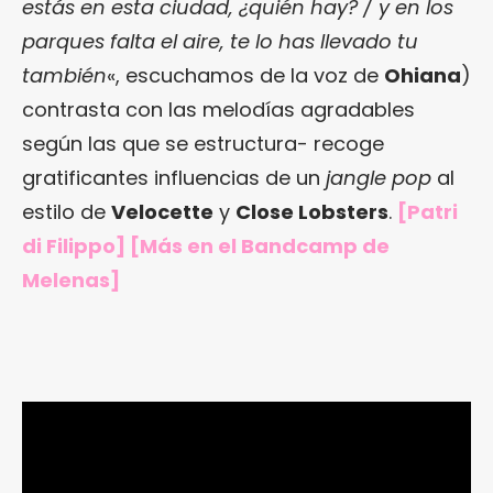
estás en esta ciudad, ¿quién hay? / y en los
parques falta el aire, te lo has llevado tu
también
«, escuchamos de la voz de
Ohiana
)
contrasta con las melodías agradables
según las que se estructura- recoge
gratificantes influencias de un
jangle pop
al
estilo de
Velocette
y
Close Lobsters
.
[Patri
di Filippo] [Más en
el Bandcamp de
Melenas
]