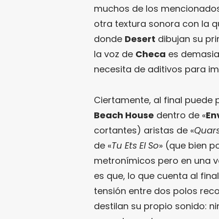
muchos de los mencionados
otra textura sonora con la 
donde
Desert
dibujan su pri
la voz de
Checa
es demasiad
necesita de aditivos para im
Ciertamente, al final puede
Beach House
dentro de «
En
cortantes) aristas de «
Quar
de «
Tu Ets El So
» (que bien p
metronímicos pero en una v
es que, lo que cuenta al final
tensión entre dos polos rec
destilan su propio sonido: n