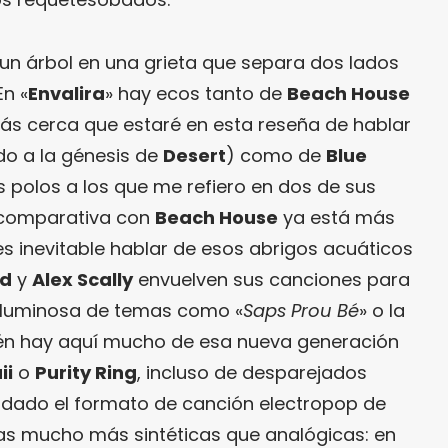
un árbol en una grieta que separa dos lados
n «
Envalira
» hay ecos tanto de
Beach House
ás cerca que estaré en esta reseña de hablar
do a la génesis de
Desert
) como de
Blue
s polos a los que me refiero en dos de sus
 comparativa con
Beach House
ya está más
es inevitable hablar de esos abrigos acuáticos
nd
y
Alex Scally
envuelven sus canciones para
 y luminosa de temas como «
Saps Prou Bé
» o la
ién hay aquí mucho de esa nueva generación
ii
o
Purity Ring
, incluso de desparejados
rdado el formato de canción electropop de
as mucho más sintéticas que analógicas: en