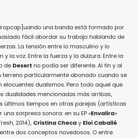
dropcap]uando una banda está formado por
masiado fácil abordar su trabajo hablando de
uerzas. La tensión entre lo masculino y lo
y la voz. Entre la fuerza y la dulzura. Entre la
so de
Desert
no podía ser diferente. Al fin y al
n terreno particularmente abonado cuando se
an elocuentes dualismos. Pero todo aquel que
as dualidades mencionadas más arribas,
s últimos tiempos en otras parejas (artísticas
ar una sorpresa sonora: en su EP «
Envalira
»
resh, 2014),
Cristina Checa
y
Eloi Caballé
 entre dos conceptos novedosos. O entre