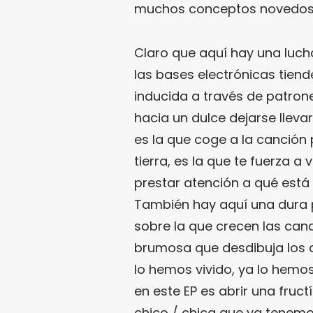
muchos conceptos novedos
Claro que aquí hay una lucha
las bases electrónicas tien
inducida a través de patrone
hacia un dulce dejarse llev
es la que coge a la canción p
tierra, es la que te fuerza a
prestar atención a qué está
También hay aquí una dura p
sobre la que crecen las can
brumosa que desdibuja los c
lo hemos vivido, ya lo hemo
en este EP es abrir una fru
chico / chica que ya tenem