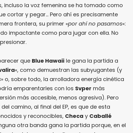
, incluso la voz femenina se ha tomado como
que cortar y pegar… Pero ahí es precisamente
mera frontera, su primer «
por ahí no pasamos
«:
o impactante como para jugar con ella. No
presionar.
 parecer que
Blue Hawaii
le gana la partida a
valira
«, como demuestran las subyugantes (y
s
» o, sobre todo, la arrolladora energía cinética
odría emparentarles con los
Svper
más
ersión más accesible, menos agresiva). Pero
 del camino, al final del EP, es que de esta
onocidos y reconocibles,
Checa
y
Caballé
inguna otra banda gana la partida porque, en el