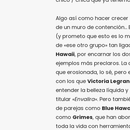
Algo así como hacer crecer 
de un muro de contención… E
(y prometo que esto es lo m
de «ese otro grupo» tan liga
Hawaii
, por encarnar los do
ejemplos más preclaros. La
que erosionada, lo sé, pero 
con los que
Victoria Legra
entender la belleza líquida
titular «
Envalira
«. Pero tamb
de parejas como
Blue Hawa
como
Grimes
, que han abo
toda la vida con herramient