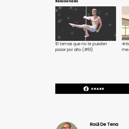
Relacionado
10 temas que no te pueden
«Int
pasar por alto (#61)
med
SHARE
Raül De Tena