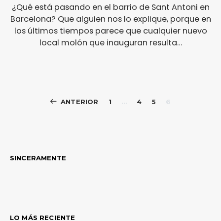
¿Qué está pasando en el barrio de Sant Antoni en
Barcelona? Que alguien nos lo explique, porque en
los últimos tiempos parece que cualquier nuevo
local molón que inauguran resulta…
Paginación
ANTERIOR
1
…
4
5
6
de
entradas
SINCERAMENTE
LO MÁS RECIENTE