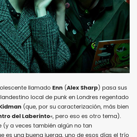
dolescente llamado
Enn
(
Alex Sharp
) pasa sus
landestino local de punk en Londres regentado
 Kidman
(que, por su caracterización, más bien
tro del Laberinto
«, pero eso es otro tema).
 (y a veces también algún no tan
e es una buena juerga, uno de esos días el trío