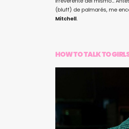
irreverente del mismo… Antes
(bluff) de palmarés, me enc
Mitchell
.
HOW TO TALK TO GIRLS