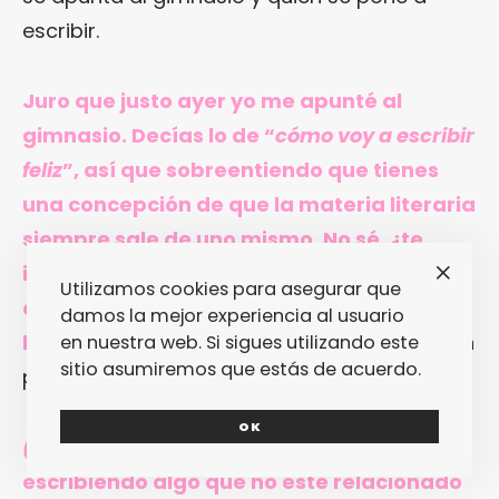
escribir.
Juro que justo ayer yo me apunté al
gimnasio. Decías lo de “
cómo voy a escribir
feliz
”, así que sobreentiendo que tienes
una concepción de que la materia literaria
siempre sale de uno mismo. No sé, ¿te
imaginas escribiendo algo totalmente
Utilizamos cookies para asegurar que
ajeno? Una historia de un perro, o una
damos la mejor experiencia al usuario
historia sin personajes…
¿Una historia de un
en nuestra web. Si sigues utilizando este
sitio asumiremos que estás de acuerdo.
perro?
(se ríe)
OK
(me río
)
Sí. Yo qué sé. ¿Has practicado
escribiendo algo que no esté relacionado