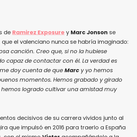
os de
Ramirez Exposure
y
Marc Jonson
se
 que el valenciano nunca se habría imaginado:
sa canción. Creo que, si no la hubiese
do capaz de contactar con él. La verdad es
s, me doy cuenta de que
Marc
y yo hemos
buenos momentos. Hemos grabado y girado
 hemos logrado cultivar una amistad muy
ntos decisivos de su carrera vividos junto al
ira que impulsó en 2016 para traerlo a España
), con el mismo
Víctor
acompañándole a la