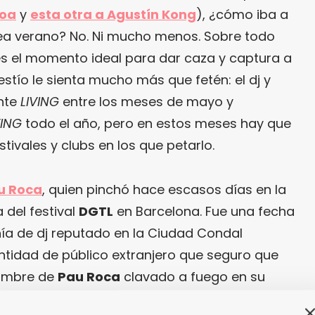
voa
y
esta otra a Agustín Kong
), ¿cómo iba a
a verano? No. Ni mucho menos. Sobre todo
s el momento ideal para dar caza y captura a
estío le sienta mucho más que fetén: el dj y
nte
LIVING
entre los meses de mayo y
VING
todo el año, pero en estos meses hay que
tivales y clubs en los que petarlo.
u Roca
, quien pinchó hace escasos días en la
 del festival
DGTL
en Barcelona. Fue una fecha
ía de dj reputado en la Ciudad Condal
tidad de público extranjero que seguro que
nombre de
Pau Roca
clavado a fuego en su
 fecha muy señalada porque fue la excusa