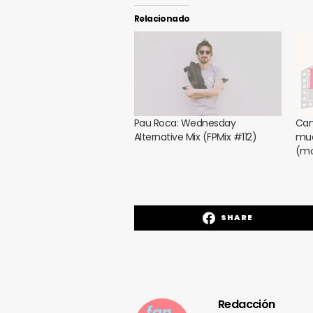
Relacionado
Pau Roca: Wednesday
Can
Alternative Mix (FPMix #112)
muc
(mo
SHARE
Redacción