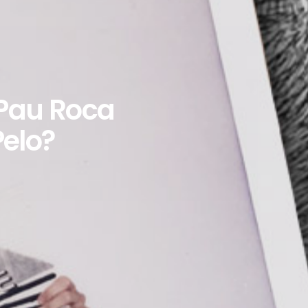
 Pau Roca
Pelo?