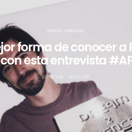
MÚSICA
ESPECIALES
or forma de conocer a
con esta entrevista #A
22/08/2018
REDACCIÓN