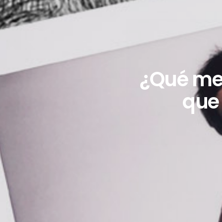
¿Qué mej
que 