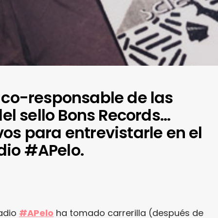
y co-responsable de las
 del sello Bons Records…
os para entrevistarle en el
dio #APelo.
adio
#APelo
ha tomado carrerilla (después de