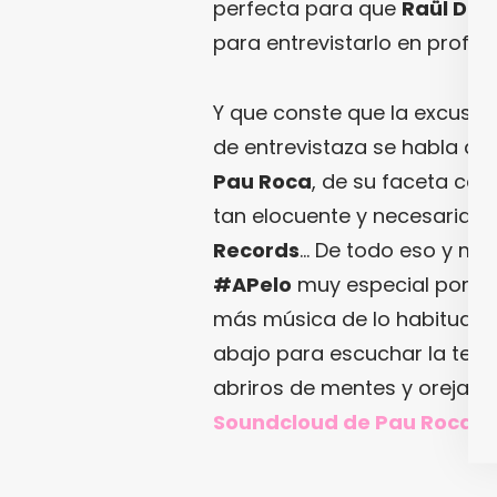
perfecta para que
Raül De 
para entrevistarlo en profu
Y que conste que la excusa 
de entrevistaza se habla de
Pau Roca
, de su faceta como
tan elocuente y necesaria 
Records
… De todo eso y má
#APelo
muy especial porque
más música de lo habitual. 
abajo para escuchar la ter
abriros de mentes y orejas.
Soundcloud de Pau Roca y