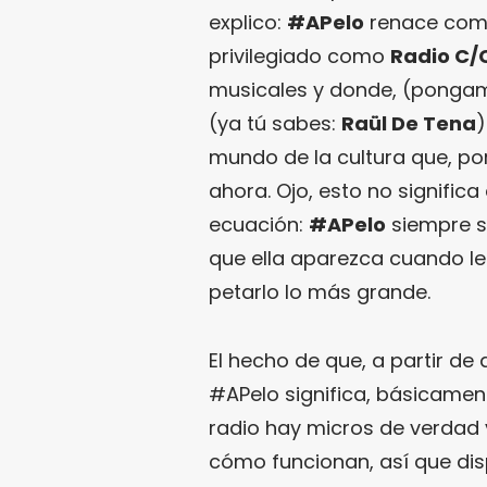
explico:
#APelo
renace como
privilegiado como
Radio C/
musicales y donde, (ponga
(ya tú sabes:
Raül De Tena
)
mundo de la cultura que, por
ahora. Ojo, esto no signific
ecuación:
#APelo
siempre 
que ella aparezca cuando l
petarlo lo más grande.
El hecho de que, a partir de
#APelo significa, básicament
radio hay micros de verdad
cómo funcionan, así que di