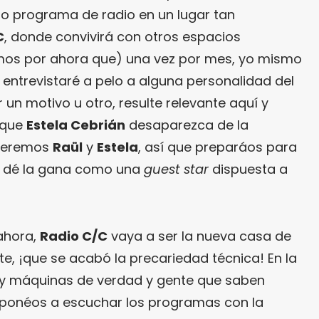
 programa de radio en un lugar tan
C
, donde convivirá con otros espacios
mos por ahora que) una vez por mes, yo mismo
 entrevistaré a pelo a alguna personalidad del
 un motivo u otro, resulte relevante aquí y
a que
Estela Cebrián
desaparezca de la
seremos
Raül
y
Estela
, así que preparáos para
e dé la gana como una
guest star
dispuesta a
 ahora,
Radio C/C
vaya a ser la nueva casa de
e, ¡que se acabó la precariedad técnica! En la
 y máquinas de verdad y gente que saben
sponéos a escuchar los programas con la