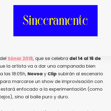
vista con
Cora Novoa
resulta oportuna e
 del
Sónar 2018
, que se celebra
del 14 al 16 de
que la artista va a dar una campanada bien
 a las 18:05h,
Novoa
y
Clip
subirán al escenario
para marcarse un show de improvisación con
o estará enfocado a la experimentación (como
jos), sino al baile puro y duro.