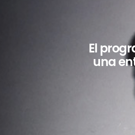
El prog
una ent