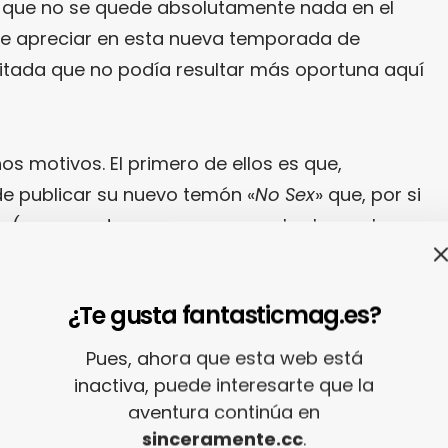
a que no se quede absolutamente nada en el
de apreciar en esta nueva temporada de
itada que no podía resultar más oportuna aquí
s motivos. El primero de ellos es que,
 publicar su nuevo temón «
No Sex
» que, por si
 (o no puedes esperar a escucharlo en el
n el reproductor a continuación…
¿Te gusta fantasticmag.es?
Pues, ahora que esta web está
inactiva, puede interesarte que la
aventura continúa en
sinceramente.cc
.