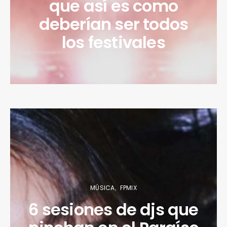
que así es como
deberían ser todos
los festivales
MÚSICA
FPMIX
6 sesiones de djs que