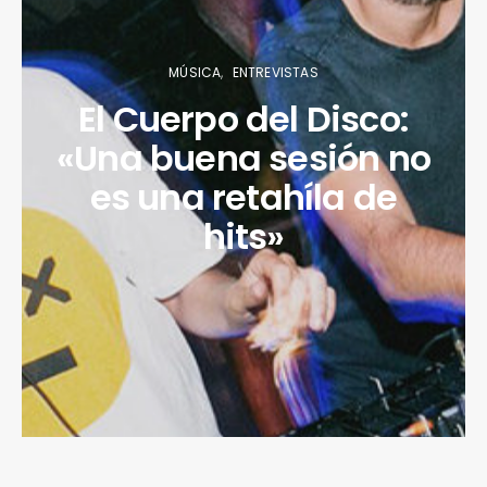
MÚSICA
ENTREVISTAS
El Cuerpo del Disco:
«Una buena sesión no
es una retahíla de
hits»