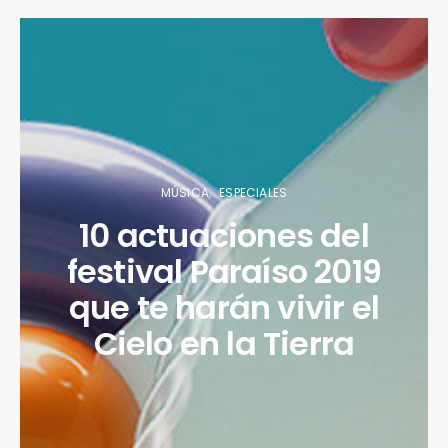
MÚSICA
ESPECIALES
10 actuaciones del
festival Paraíso 2019
que te harán vivir el
Cielo en la Tierra