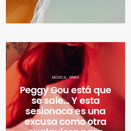
MÚSICA
FPMIX
Peggy Gou está que
se sale… Y esta
sesionaca es una
excusa como otra