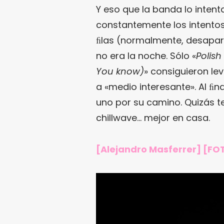
Y eso que la banda lo intent
constantemente los intento
ﬁlas (normalmente, desapare
no era la noche. Sólo «
Polish 
You know)
» consiguieron lev
a «medio interesante». Al ﬁn
uno por su camino. Quizás t
chillwave… mejor en casa.
[Alejandro Masferrer] [FO