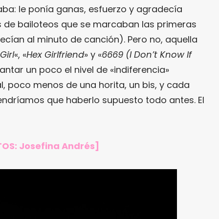
aba: le ponía ganas, esfuerzo y agradecía
s de bailoteos que se marcaban las primeras
cían al minuto de canción). Pero no, aquella
Girl
«, «
Hex Girlfriend
» y «
6669 (I Don’t Know If
antar un poco el nivel de «indiferencia»
al, poco menos de una horita, un bis, y cada
endríamos que haberlo supuesto todo antes. El
TOS: Josefina Andrés]