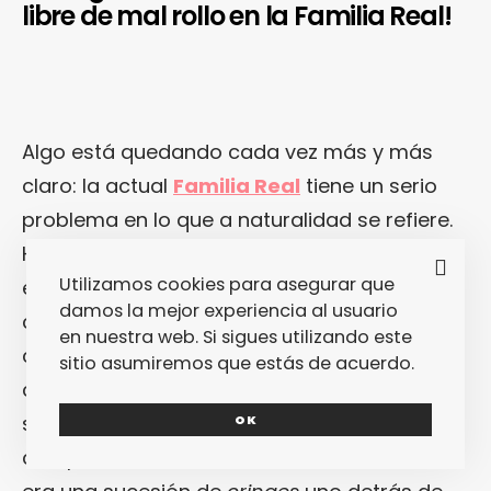
libre de mal rollo en la Familia Real!
Algo está quedando cada vez más y más
claro: la actual
Familia Real
tiene un serio
problema en lo que a naturalidad se refiere.
Hace unos meses, tal y como te
Utilizamos cookies para asegurar que
explicábamos
en esta otra noticia
, el
damos la mejor experiencia al usuario
choteo fue generalizado en redes sociales
en nuestra web. Si sigues utilizando este
cuando la
Casa Real
hacía públicos todo un
sitio asumiremos que estás de acuerdo.
conjunto de vídeos y fotografías en los que
se nos invitaba a pasar 24 horas en
OK
compañía de los monarcas… Y el resultado