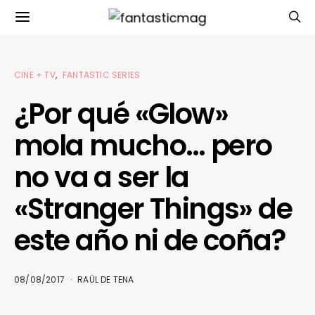
CINE + TV
FANTASTIC SERIES
¿Por qué «Glow»
mola mucho… pero
no va a ser la
«Stranger Things» de
este año ni de coña?
08/08/2017
RAÜL DE TENA