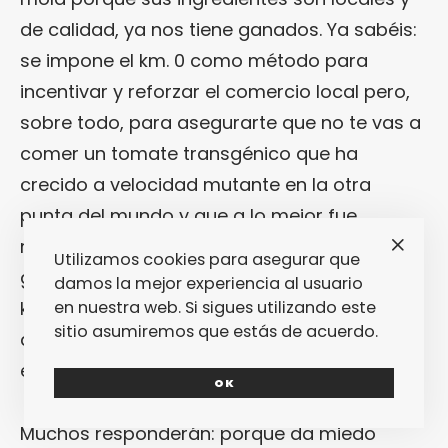
de calidad, ya nos tiene ganados. Ya sabéis:
se impone el km. 0 como método para
incentivar y reforzar el comercio local pero,
sobre todo, para asegurarte que no te vas a
comer un tomate transgénico que ha
crecido a velocidad mutante en la otra
punta del mundo y que a lo mejor fue
recolectado hace dos semanas. Entonces la
Utilizamos cookies para asegurar que
gran pregunta pasa a ser: si buscamos el
damos la mejor experiencia al usuario
en nuestra web. Si sigues utilizando este
km. 0 cuando comemos fuera de casa, ¿por
sitio asumiremos que estás de acuerdo.
qué no hacer lo mismo cuando estamos
entre las cacerolas de nuestra cocina?
OK
Muchos responderán: porque da miedo