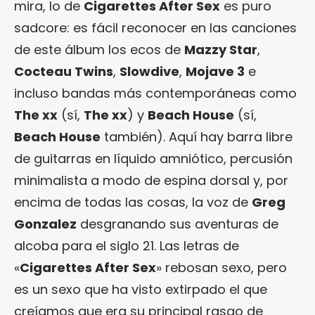
mira, lo de
Cigarettes After Sex
es puro
sadcore: es fácil reconocer en las canciones
de este álbum los ecos de
Mazzy Star
,
Cocteau Twins
,
Slowdive
,
Mojave 3
e
incluso bandas más contemporáneas como
The xx
(sí,
The xx
) y
Beach House
(sí,
Beach House
también). Aquí hay barra libre
de guitarras en líquido amniótico, percusión
minimalista a modo de espina dorsal y, por
encima de todas las cosas, la voz de
Greg
Gonzalez
desgranando sus aventuras de
alcoba para el siglo 21. Las letras de
«
Cigarettes After Sex
» rebosan sexo, pero
es un sexo que ha visto extirpado el que
creíamos que era su principal rasgo de