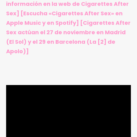
información en
la web de Cigarettes After
Sex
] [Escucha «Cigarettes After Sex»
en
Apple Music
y en Spotify] [Cigarettes After
Sex actúan el 27 de noviembre en Madrid
(El Sol) y el 29 en Barcelona (La [2] de
Apolo)]