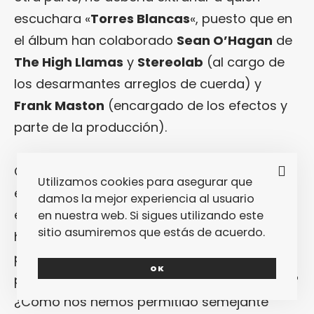
escuchara «
Torres Blancas
«, puesto que en
el álbum han colaborado
Sean O’Hagan
de
The High Llamas
y
Stereolab
(al cargo de
los desarmantes arreglos de cuerda) y
Frank Maston
(encargado de los efectos y
parte de la producción).
Con todo lo dicho, y teniendo en cuenta que
Utilizamos cookies para asegurar que
en
Fantastic Mag
andamos bastante
damos la mejor experiencia al usuario
enganchados a las «
Torres Blancas
«, nos
en nuestra web. Si sigues utilizando este
sitio asumiremos que estás de acuerdo.
hemos hecho la siguiente pregunta: ¿cómo
puede ser que le hayamos reservado tan
OK
poco espacio a
Wild Honey
en nuestra web?
¿Cómo nos hemos permitido semejante