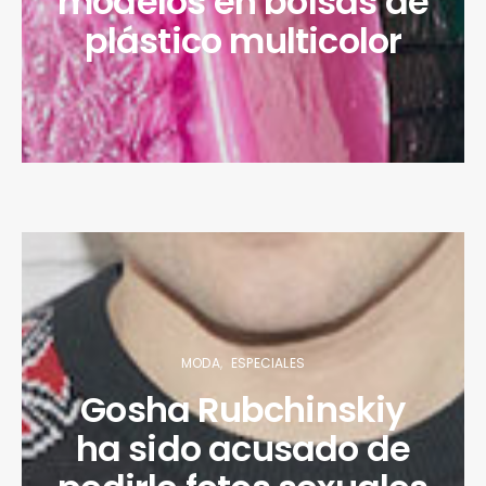
modelos en bolsas de
plástico multicolor
MODA
ESPECIALES
Gosha Rubchinskiy
ha sido acusado de