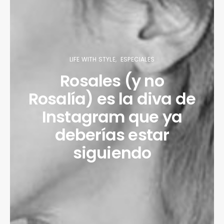
LIFE WITH STYLE
ESPECIALES
Rosales (y no
Rosalía) es la diva de
Instagram que ya
deberías estar
siguiendo