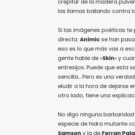
crepitar de la madera pulver
las llamas bailando contra l
Si las imágenes poéticas te
directa:
Anímic
se han pasad
eso es lo que más vas a es
gente hable de «
Skin
» y cua
entresijos. Puede que esta
sencilla… Pero es una verdad
eludir a la hora de dejarse 
otro lado, tiene una explicac
No digo ninguna barbaridad
especie de hidra mutante c
Samson
y la de
Ferran Pal