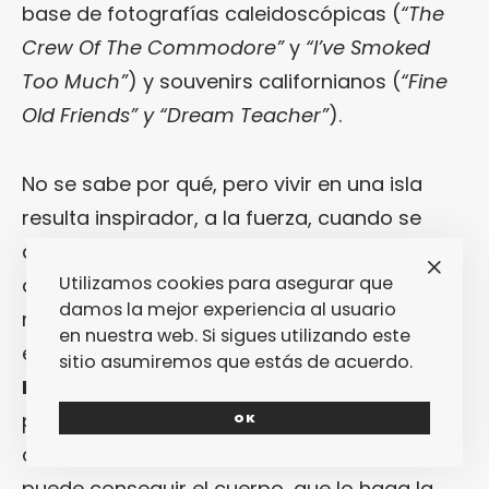
base de fotografías caleidoscópicas (
“The
Crew Of The Commodore”
y
“I’ve Smoked
Too Much”
) y souvenirs californianos (
“Fine
Old Friends” y “Dream Teacher”
).
No se sabe por qué, pero vivir en una isla
resulta inspirador, a la fuerza, cuando se
quiere componer música. Y más si hablamos
Utilizamos cookies para asegurar que
de Nueva Zelanda. Un entorno rodeado de
damos la mejor experiencia al usuario
mar, unos parajes peculiares, la lejanía con
en nuestra web. Si sigues utilizando este
el resto del mundo… Será por eso que a
sitio asumiremos que estás de acuerdo.
Lawrence Arabia
no le cuesta nada
plasmar en “
Chant Darling
” los lugares a los
OK
que se escapa su mente creativa. Si no lo
puede conseguir el cuerpo, que lo haga la