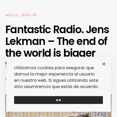
MÚSICA
MUSICÓN
Fantastic Radio. Jens
Lekman – The end of
the world is bigger
than love
Utilizamos cookies para asegurar que
damos la mejor experiencia al usuario
30/07/2010
REDACCIÓN
en nuestra web. Si sigues utilizando este
sitio asumiremos que estás de acuerdo.
OK