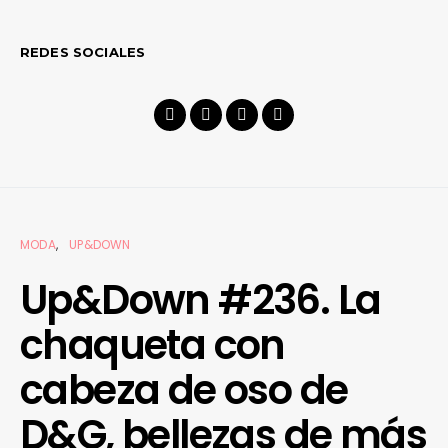
REDES SOCIALES
MODA
UP&DOWN
Up&Down #236. La
chaqueta con
cabeza de oso de
D&G, bellezas de más