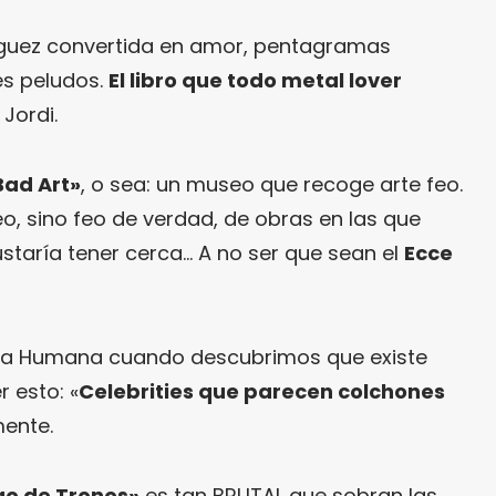
unguez convertida en amor, pentagramas
es peludos.
El libro que todo metal lover
Jordi.
Bad Art»
, o sea: un museo que recoge arte feo.
eo, sino feo de verdad, de obras en las que
ustaría tener cerca… A no ser que sean el
Ecce
aza Humana cuando descubrimos que existe
 esto: «
Celebrities que parecen colchones
mente.
go de Tronos»
es tan BRUTAL que sobran las