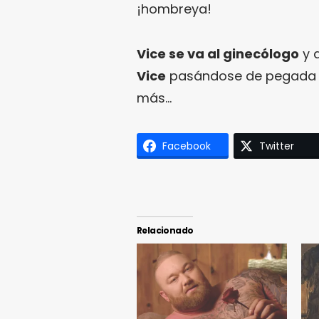
¡hombreya!
Vice se va al ginecólogo
y a
Vice
pasándose de pegada en
más…
Facebook
Twitter
Relacionado