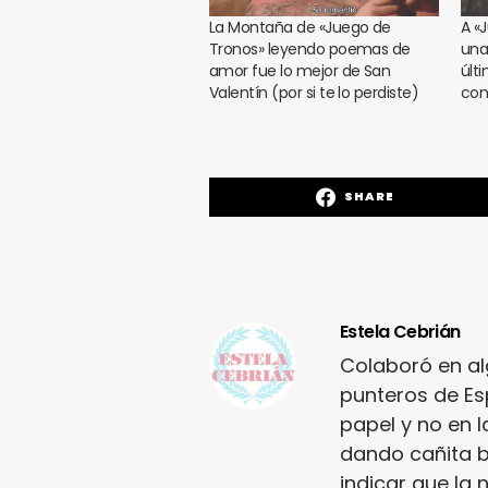
La Montaña de «Juego de
A «
Tronos» leyendo poemas de
una
amor fue lo mejor de San
últi
Valentín (por si te lo perdiste)
conv
SHARE
Estela Cebrián
Colaboró en a
punteros de Es
papel y no en l
dando cañita b
indicar que la 