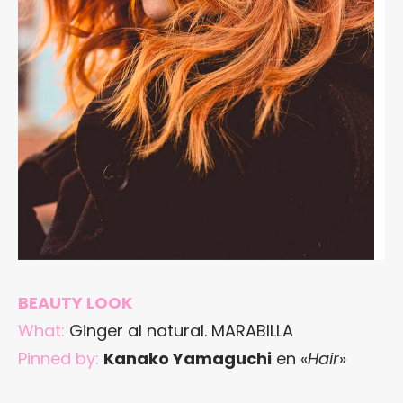
BEAUTY LOOK
What:
Ginger al natural. MARABILLA
Pinned by:
Kanako Yamaguchi
en «
Hair
»