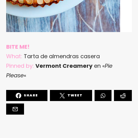
BITE ME!
What:
Tarta de almendras casera
Pinned by:
Vermont Creamery
en «
Pie
Please
«
SHARE
TWEET