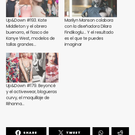
Up&Down #193. Kate
Marilyn Manson colabora
Middleton y el obrero
con la diseñadora Dilara
buenorro, el fiasco de
Findikoglu… Y el resultado
Kanye West, modelos de
es el que te puedes
tallas grandes…
imaginar
Up&Down #179. Beyoncé
y el activewear, blogueras
curvy, el maquillaje de
Rihanna…
SHARE
TWEET