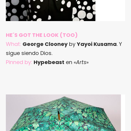
HE´S GOT THE LOOK (TOO)
What:
George Clooney
by
Yayoi Kusama
. Y
sigue siendo Dios.
Pinned by:
Hypebeast
en «
Arts
»