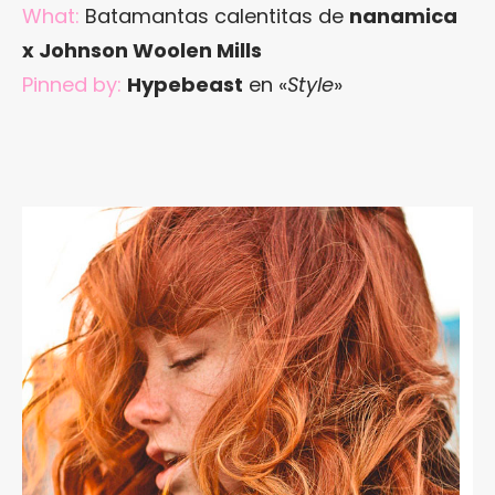
What:
Batamantas calentitas de
nanamica
x Johnson Woolen Mills
Pinned by:
Hypebeast
en «
Style
»