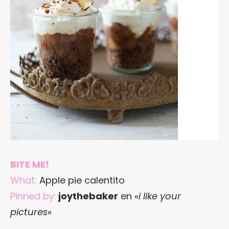
BITE ME!
What:
Apple pie calentito
Pinned by:
joythebaker
en «
i like your
pictures
«