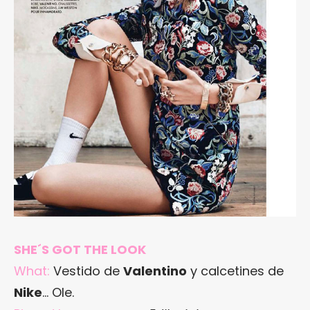
SHE´S GOT THE LOOK
What:
Vestido de
Valentino
y calcetines de
Nike
… Ole.