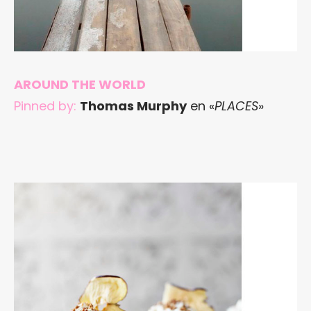
AROUND THE WORLD
Pinned by:
Thomas Murphy
en «
PLACES
»