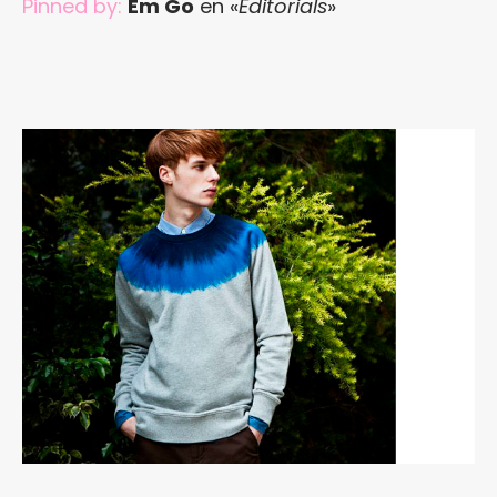
Pinned by:
Em Go
en «
Editorials
»