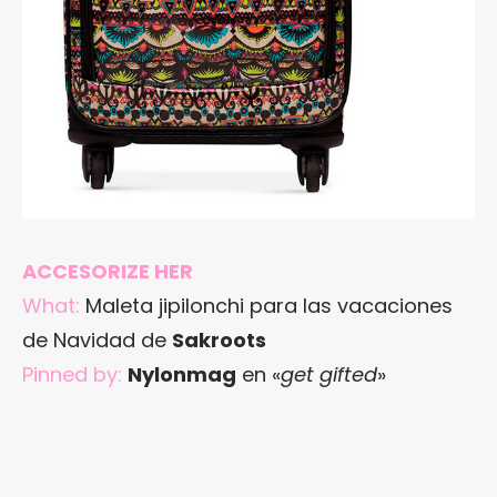
ACCESORIZE HER
What:
Maleta jipilonchi para las vacaciones
de Navidad de
Sakroots
Pinned by:
Nylonmag
en «
get gifted
»