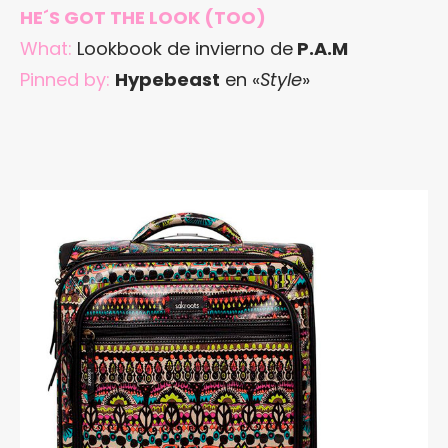
HE´S GOT THE LOOK (TOO)
What:
Lookbook de invierno de
P.A.M
Pinned by:
Hypebeast
en «
Style
»