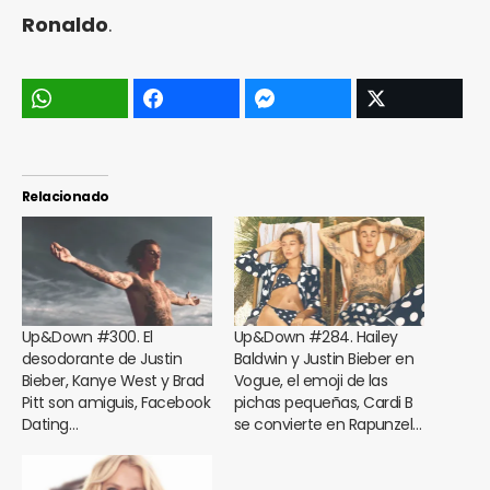
Ronaldo
.
Relacionado
Up&Down #300. El
Up&Down #284. Hailey
desodorante de Justin
Baldwin y Justin Bieber en
Bieber, Kanye West y Brad
Vogue, el emoji de las
Pitt son amiguis, Facebook
pichas pequeñas, Cardi B
Dating…
se convierte en Rapunzel…