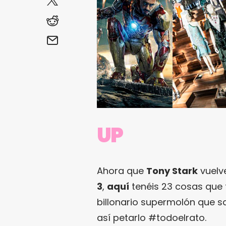
UP
Ahora que
Tony Stark
vuelv
3
,
aquí
tenéis 23 cosas que 
billonario supermolón que s
así petarlo #todoelrato.