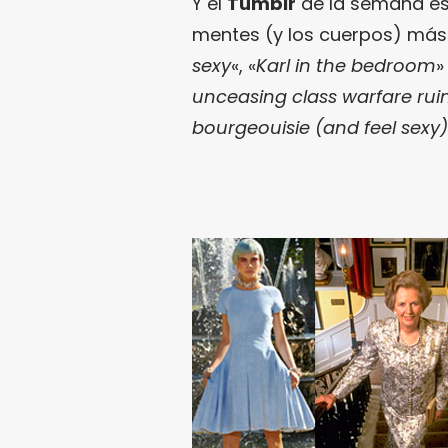
Y el
Tumblr
de la semana es…
mentes (y los cuerpos) más 
sexy
«, «
Karl in the bedroom
»
unceasing class warfare ruin
bourgeouisie (and feel sexy)
.