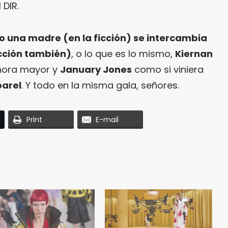
 DIR.
 una madre (en la ficción) se intercambia
ficción también)
, o lo que es lo mismo,
Kiernan
ñora mayor y
January Jones
como si viniera
arel
. Y todo en la misma gala, señores.
Print
E-mail