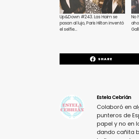
Up&Down #243. Las Haim se
No 
pasan al lujo, Paris Hilton inventó
aho
el selfie…
Gal
SHARE
Estela Cebrián
Colaboró en a
punteros de Es
papel y no en l
dando cañita b