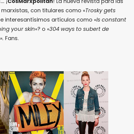
. ¡
CosMarxpolitan
! La nueva revista para las
marxistas, con titulares como «
Trosky gets
 e interesantísimos artículos como «
Is constant
ing your skin
«? o «
304 ways to subert de
».
Fans.