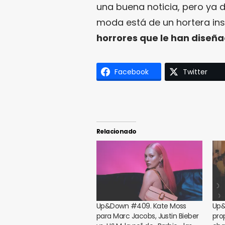
una buena noticia, pero ya 
moda está de un hortera in
horrores que le han diseña
Facebook
Twitter
Relacionado
Up&Down #409. Kate Moss
Up&
para Marc Jacobs, Justin Bieber
pro