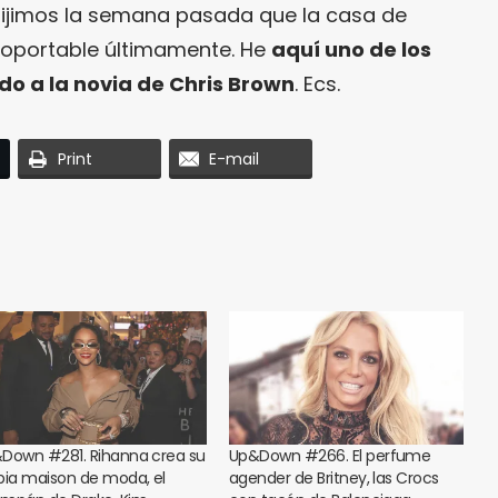
dijimos la semana pasada que la casa de
soportable últimamente. He
aquí uno de los
do a la novia de Chris Brown
. Ecs.
Print
E-mail
Down #281. Rihanna crea su
Up&Down #266. El perfume
pia maison de moda, el
agender de Britney, las Crocs