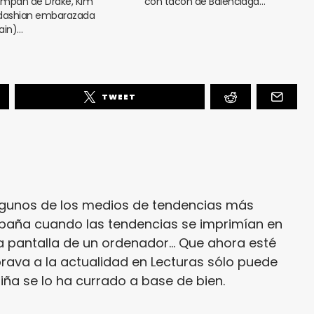
mpán de Drake, Kim
con tacón de Balenciaga…
dashian embarazada
ain)…
TWEET
lgunos de los medios de tendencias más
paña cuando las tendencias se imprimían en
a pantalla de un ordenador... Que ahora esté
rava a la actualidad en Lecturas sólo puede
niña se lo ha currado a base de bien.