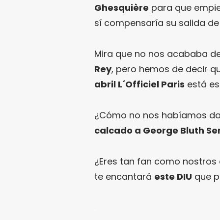
Ghesquière
para que empiec
sí compensaría su salida d
Mira que no nos acababa de
Rey
, pero hemos de decir q
abril L´Officiel Paris
está es
¿Cómo no nos habíamos da
calcado a George Bluth Se
¿Eres tan fan como nostros 
te encantará
este DIU
que p
.