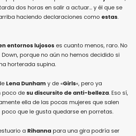
arda dos horas en salir a actuar… y él que se
arriba haciendo declaraciones como
estas
.
en entornos lujosos
es cuanto menos, raro. No
o Down, porque no aún no hemos decidido si
na horterada supina.
de
Lena Dunham
y de «
Girls
«, pero ya
n poco de
su discursito de anti-belleza
. Eso sí,
samente ella de las pocas mujeres que salen
o poco que le gusta quedarse en porretas.
vestuario a
Rihanna
para una gira podría ser