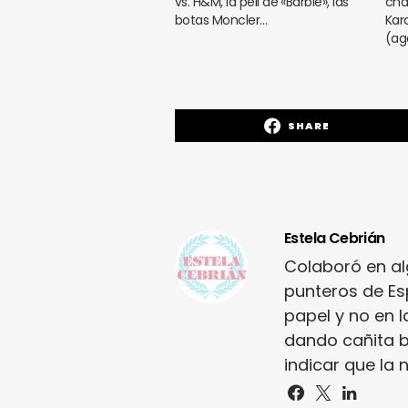
vs. H&M, la peli de «Barbie», las
cha
botas Moncler…
Kar
(ag
SHARE
Estela Cebrián
Colaboró en a
punteros de Es
papel y no en l
dando cañita b
indicar que la 