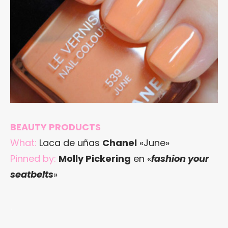
BEAUTY PRODUCTS
What:
Laca de uñas
Chanel
«June»
Pinned by:
Molly Pickering
en «
fashion your
seatbelts
»
.