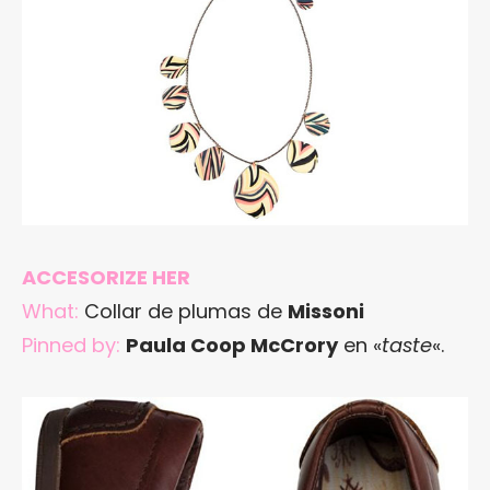
ACCESORIZE HER
What:
Collar de plumas de
Missoni
Pinned by:
Paula Coop McCrory
en «
taste
«.