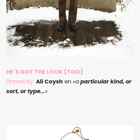
HE´S GOT THE LOOK (TOO)
Pinned by:
Ali Coysh
en «
a
particular kind, or
sort, or type..
.
»
.