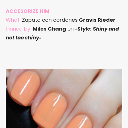
ACCESORIZE HIM
What:
Zapato con cordones
Gravis Rieder
Pinned by:
Miles Chang
en «
Style: Shiny and
not too shiny
«
.