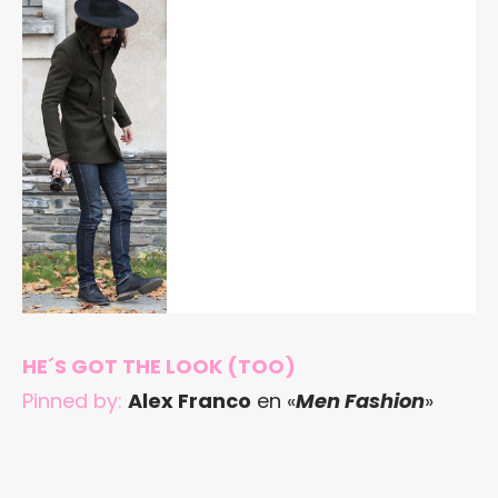
HE´S GOT THE LOOK (TOO)
Pinned by:
Alex Franco
en «
Men Fashion
»
.