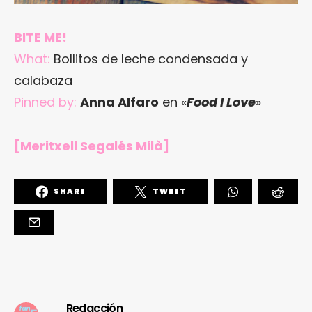
BITE ME!
What:
Bollitos de leche condensada y
calabaza
Pinned by:
Anna Alfaro
en «
Food I Love
»
[Meritxell Segalés Milà]
SHARE
TWEET
Redacción