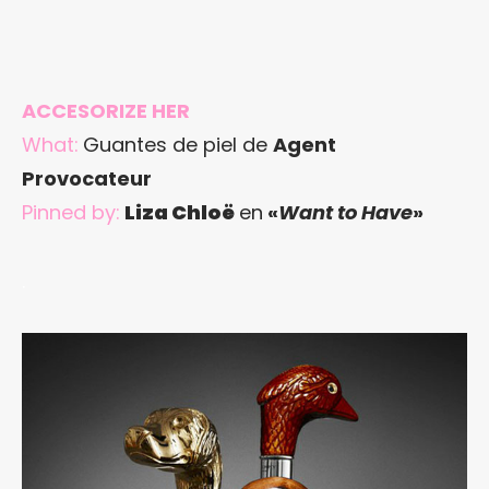
ACCESORIZE HER
What:
Guantes de piel de
Agent
Provocateur
Pinned by:
Liza Chloë
en
«
Want to Have
»
.