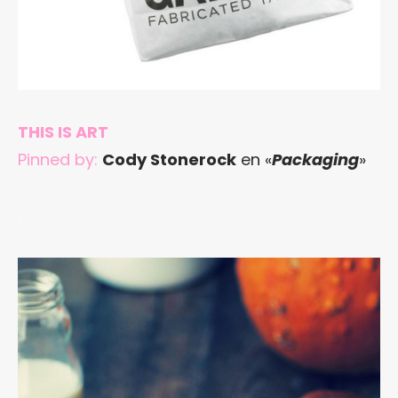
THIS IS ART
Pinned by:
Cody Stonerock
en «
Packaging
»
.