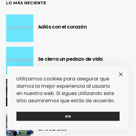
LO MÁS RECIENTE
Adiós con el corazón
Se cierra un pedazo de vida
Utilizamos cookies para asegurar que
damos la mejor experiencia al usuario
OUR Fest 2024 convirtió a Ourense en
en nuestra web. Si sigues utilizando este
la capital del Cool Britannia
sitio asumiremos que estás de acuerdo.
OK
Nuestra crónica confirma que Paredes
de Coura 2024 no fue un festival, sino
un Couraíso