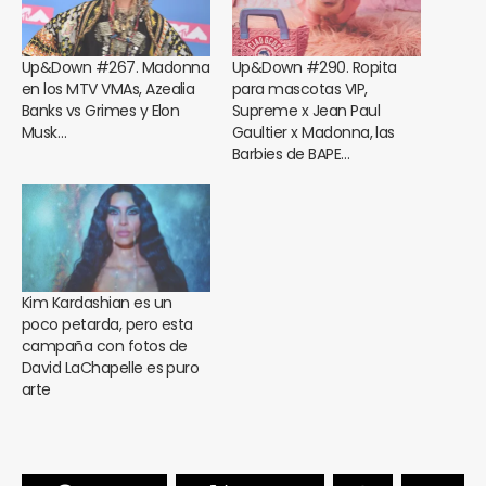
Up&Down #267. Madonna
Up&Down #290. Ropita
en los MTV VMAs, Azealia
para mascotas VIP,
Banks vs Grimes y Elon
Supreme x Jean Paul
Musk…
Gaultier x Madonna, las
Barbies de BAPE…
Kim Kardashian es un
poco petarda, pero esta
campaña con fotos de
David LaChapelle es puro
arte