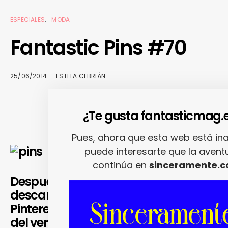
ESPECIALES
MODA
Fantastic Pins #70
25/06/2014
ESTELA CEBRIÁN
¿Te gusta fantasticmag.
Pues, ahora que esta web está ina
puede interesarte que la avent
continúa en
sinceramente.c
Después de unas semanas de
descanso, vuelve nuestra sección de
Pinterest con las tendencias más in
del verano: modelas molonas,