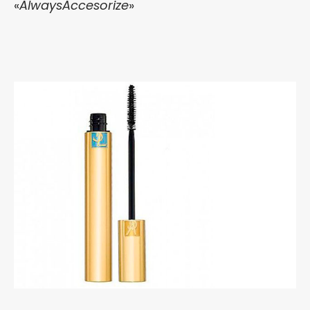
«
AlwaysAccesorize
»