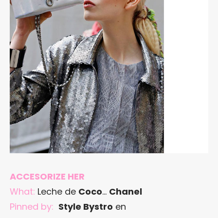
ACCESORIZE HER
What:
Leche de
Coco
…
Chanel
Pinned by:
Style Bystro
en