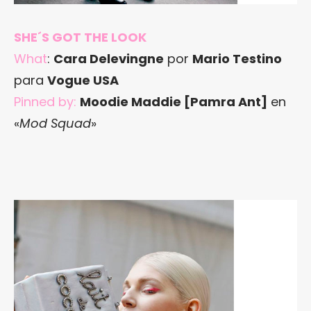
SHE´S GOT THE LOOK
What
:
Cara Delevingne
por
Mario Testino
para
Vogue USA
Pinned by:
Moodie Maddie [Pamra Ant]
en
«
Mod Squad
»