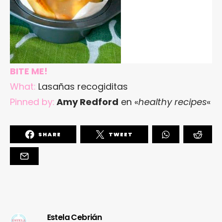
BITE ME!
What:
Lasañas recogiditas
Pinned by:
Amy Redford
en «
healthy recipes
«
SHARE
TWEET
Estela Cebrián