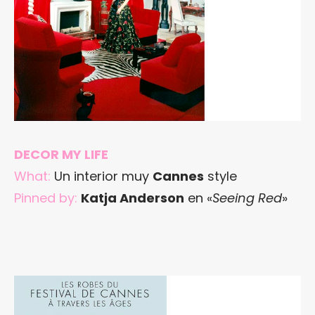
DECOR MY LIFE
What:
Un interior muy
Cannes
style
Pinned by:
Katja Anderson
en «
Seeing Red
»