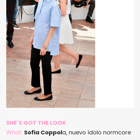
SHE´S GOT THE LOOK
What:
Sofia Coppol
a, nuevo ídolo normcore