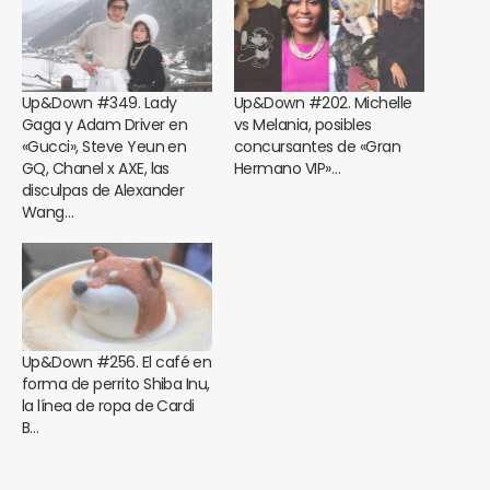
Up&Down #349. Lady
Up&Down #202. Michelle
Gaga y Adam Driver en
vs Melania, posibles
«Gucci», Steve Yeun en
concursantes de «Gran
GQ, Chanel x AXE, las
Hermano VIP»…
disculpas de Alexander
Wang…
Up&Down #256. El café en
forma de perrito Shiba Inu,
la línea de ropa de Cardi
B…