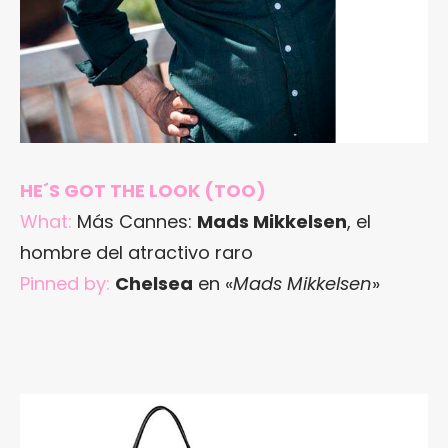
HE´S GOT THE LOOK (TOO)
What:
Más Cannes:
Mads Mikkelsen
, el
hombre del atractivo raro
Pinned by:
Chelsea
en «
Mads Mikkelsen
»