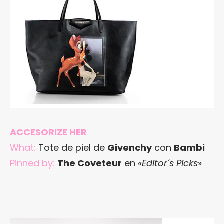
ACCESORIZE HER
What:
Tote de piel de
Givenchy
con
Bambi
Pinned by:
The Coveteur
en «
Editor´s Picks
»