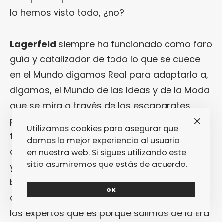
lo hemos visto todo, ¿no?
Lagerfeld
siempre ha funcionado como faro
guía y catalizador de todo lo que se cuece
en el Mundo digamos Real para adaptarlo a,
digamos, el Mundo de las Ideas y de la Moda
que se mira a través de los escaparates
pero no se toca. Entonces ¿a qué podía venir
Utilizamos cookies para asegurar que
tamaña tontería como es presentar ropa
damos la mejor experiencia al usuario
que cuesta lo mismo que el alquiler de un
en nuestra web. Si sigues utilizando este
sitio asumiremos que estás de acuerdo.
yate en un entorno tan
lowbrow
, de clase
baja y tan poco del estilo de la compradora
OK
objetiva de
Chanel
como un súper? Dicen
los expertos que es porque salimos de la Era