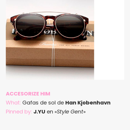
ACCESORIZE HIM
What:
Gafas de sol de
Han Kjobenhavn
Pinned by:
J.YU
en «
Style Gent
»