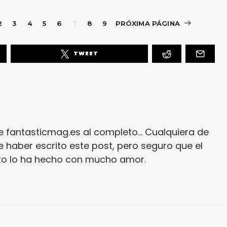
2
3
4
5
6
7
8
9
PRÓXIMA PÁGINA
TWEET
e fantasticmag.es al completo... Cualquiera de
 haber escrito este post, pero seguro que el
ito lo ha hecho con mucho amor.