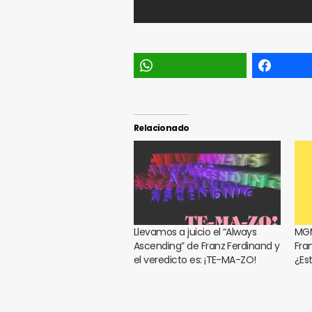
Relacionado
Llevamos a juicio el “Always
MGM
Ascending” de Franz Ferdinand y
Fra
el veredicto es: ¡TE-MA-ZO!
¿Es