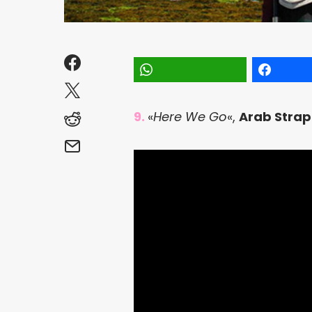
9.
«
Here We Go
«,
Arab Strap