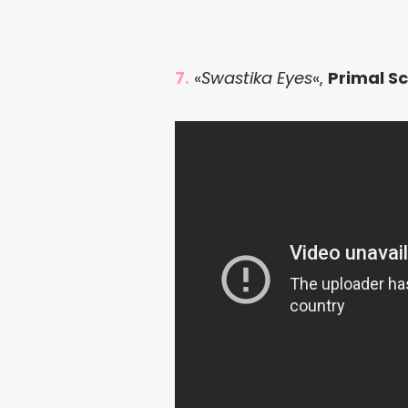
7.
«
Swastika Eyes
«,
Primal S