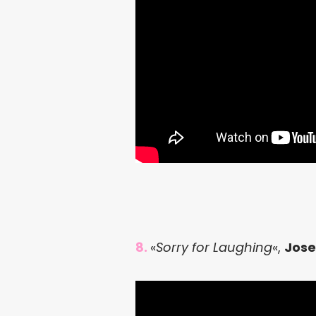
8.
«
Sorry for Laughing
«,
Jose