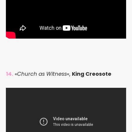
14.
«
Church as Witness
«,
King Creosote