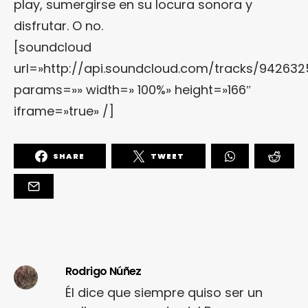
play, sumergirse en su locura sonora y
disfrutar. O no.
[soundcloud
url=»http://api.soundcloud.com/tracks/942632
params=»» width=» 100%» height=»166″
iframe=»true» /]
SHARE
TWEET
Rodrigo Núñez
Él dice que siempre quiso ser un