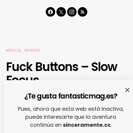
MÚSICA
REVIEWS
Fuck Buttons – Slow
Focus
¿Te gusta fantasticmag.es?
27/08/2013
RODRIGO NÚÑEZ
Pues, ahora que esta web está inactiva,
puede interesarte que la aventura
continúa en
sinceramente.cc
.