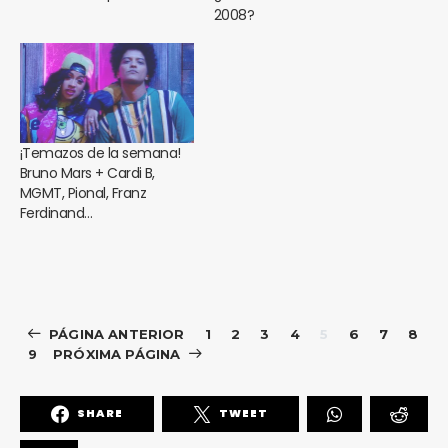
2008?
¡Temazos de la semana!
Bruno Mars + Cardi B,
MGMT, Pional, Franz
Ferdinand…
PÁGINA ANTERIOR
1
2
3
4
5
6
7
8
9
PRÓXIMA PÁGINA
SHARE
TWEET