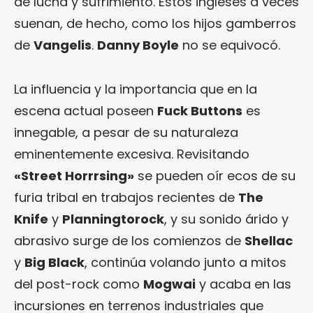
de lucha y sufrimiento. Estos ingleses a veces
suenan, de hecho, como los hijos gamberros
de
Vangelis
.
Danny Boyle
no se equivocó.
La influencia y la importancia que en la
escena actual poseen
Fuck Buttons
es
innegable, a pesar de su naturaleza
eminentemente excesiva. Revisitando
«Street Horrrsing»
se pueden oír ecos de su
furia tribal en trabajos recientes de
The
Knife
y
Planningtorock
, y su sonido árido y
abrasivo surge de los comienzos de
Shellac
y
Big Black
, continúa volando junto a mitos
del post-rock como
Mogwai
y acaba en las
incursiones en terrenos industriales que