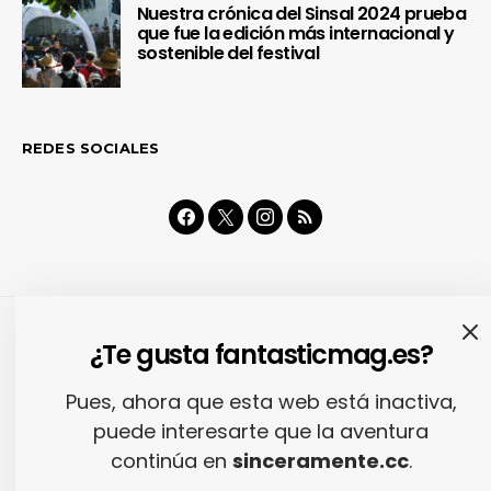
Nuestra crónica del Sinsal 2024 prueba
que fue la edición más internacional y
sostenible del festival
REDES SOCIALES
¿Te gusta fantasticmag.es?
MÚSICA
REVIEWS
Pues, ahora que esta web está inactiva,
Fuck Buttons – Slow
puede interesarte que la aventura
Focus
continúa en
sinceramente.cc
.