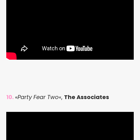
10.
«
Party Fear Two
«,
The Associates