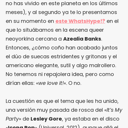
no has vivido en este planeta en los últimos
meses), y al segundo ya te lo presentamos
en su momento en
este WhatsHype!?
en el
que lo situábamos en la escena queer
neoyorkina cercana a
Azealia Banks
.
Entonces, ¿cómo coño han acabado juntos
el dúo de suecas estridentes y gritonas y el
americano elegante, sutil y algo malrollero.
No tenemos ni repajolera idea, pero como
dirían ellas: «
we love it!
«. O no.
La cuestión es que el tema que les ha unido,
una versión muy pasada de rosca del «
It’s My
Party
» de
Lesley Gore
, ya estaba en el disco
«
Icona Pop
» (Universal, 2012), aunque allá el