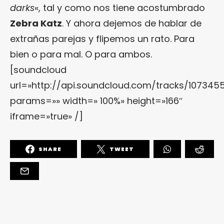
darks
«, tal y como nos tiene acostumbrado
Zebra Katz
. Y ahora dejemos de hablar de
extrañas parejas y flipemos un rato. Para
bien o para mal. O para ambos.
[soundcloud
url=»http://api.soundcloud.com/tracks/1073455
params=»» width=» 100%» height=»166″
iframe=»true» /]
SHARE
TWEET