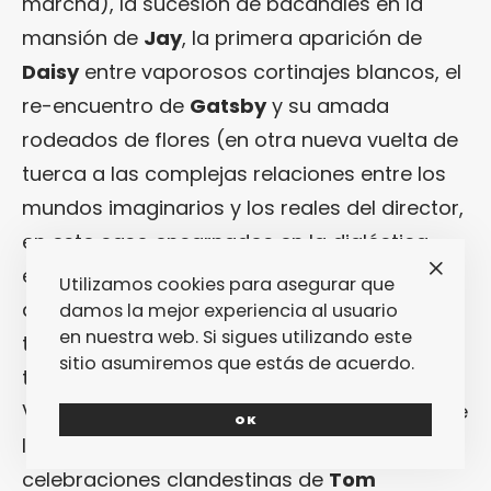
marcha), la sucesión de bacanales en la
mansión de
Jay
, la primera aparición de
Daisy
entre vaporosos cortinajes blancos, el
re-encuentro de
Gatsby
y su amada
rodeados de flores (en otra nueva vuelta de
tuerca a las complejas relaciones entre los
mundos imaginarios y los reales del director,
en este caso encarnados en la dialéctica
entre el paraíso floral artificial en el que los
Utilizamos cookies para asegurar que
amantes se encuentran y el paisaje
damos la mejor experiencia al usuario
en nuestra web. Si sigues utilizando este
tormentoso que se filtra fugazmente a
sitio asumiremos que estás de acuerdo.
través de las ventanas), el atropello en el
Valle de las Cenizas bajo la atenta mirada de
OK
los ojos del Dr.
T.J. Eckleburg
, las
celebraciones clandestinas de
Tom